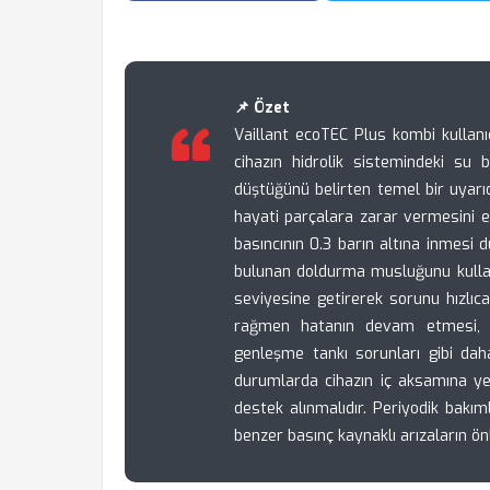
📌 Özet
Vaillant ecoTEC Plus kombi kullanıc
cihazın hidrolik sistemindeki su b
düştüğünü belirten temel bir uyarıd
hayati parçalara zarar vermesini e
basıncının 0.3 barın altına inmesi d
bulunan doldurma musluğunu kullan
seviyesine getirerek sorunu hızlıc
rağmen hatanın devam etmesi, s
genleşme tankı sorunları gibi daha
durumlarda cihazın iç aksamına ye
destek alınmalıdır. Periyodik bak
benzer basınç kaynaklı arızaların 