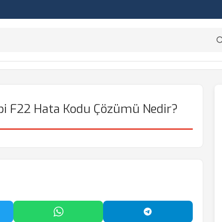
bi F22 Hata Kodu Çözümü Nedir?
'da Paylaş
WhatsApp'ta Paylaş
Telegram'da Payl