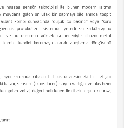
 ve hassas sensör teknolojisi ile bilinen modern ısıtma
mde meydana gelen en ufak bir sapmayı bile anında tespit
Vaillant kombi dünyasında "düşük su basıncı" veya "kuru
üvenlik protokolleri, sistemde yeterli su sirkülasyonu
ğini ve bu durumun yüksek ısı nedeniyle cihazın metal
le kombi, kendini korumaya alarak ateşleme döngüsünü
, aynı zamanda cihazın hidrolik devresindeki bir iletişim
ki basınç sensörü (transducer), suyun varlığını ve akış hızını
n gelen voltaj değeri belirlenen limitlerin dışına çıkarsa,
yanır: