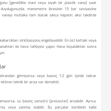
unu (genellikle mavi veya siyah bir plastik vana) saat
i duyduğunuzda, manometre ibresinin 1.5 bar seviyesine
da vanayı mutlaka tam olarak sıkıca kapatın; aksi takdirde
kabarcıkları sirkülasyonu engelleyebilir. En üst kattaki veya
nahtarı ile hava tahliyesi yapın. Hava boşaldıktan sonra
ın.
lar
randan gitmiyorsa veya basınç 1-2 gün içinde tekrar
ktiren teknik bir arıza var demektir.
yorsa, su basınç sensörü (presostat) arızalıdır. Ayrıca,
mış veya yanmış olabilir. Bu parçalar kombinin kalbi