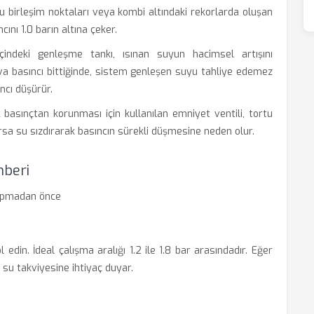
 birleşim noktaları veya kombi altındaki rekorlarda oluşan
ını 1.0 barın altına çeker.
indeki genleşme tankı, ısınan suyun hacimsel artışını
ava basıncı bittiğinde, sistem genleşen suyu tahliye edemez
ncı düşürür.
basınçtan korunması için kullanılan emniyet ventili, tortu
a su sızdırarak basıncın sürekli düşmesine neden olur.
hberi
yapmadan önce
edin. İdeal çalışma aralığı 1.2 ile 1.8 bar arasındadır. Eğer
su takviyesine ihtiyaç duyar.