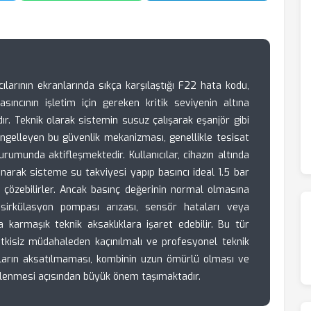
ılarının ekranlarında sıkça karşılaştığı F22 hata kodu,
asıncının işletim için gereken kritik seviyenin altına
ır. Teknik olarak sistemin susuz çalışarak eşanjör gibi
ngelleyen bu güvenlik mekanizması, genellikle tesisat
urumunda aktifleşmektedir. Kullanıcılar, cihazın altında
arak sisteme su takviyesi yapıp basıncı ideal 1.5 bar
a çözebilirler. Ancak basınç değerinin normal olmasına
irkülasyon pompası arızası, sensör hataları veya
 karmaşık teknik aksaklıklara işaret edebilir. Bu tür
tkisiz müdahaleden kaçınılmalı ve profesyonel teknik
ımların aksatılmaması, kombinin uzun ömürlü olması ve
önlenmesi açısından büyük önem taşımaktadır.