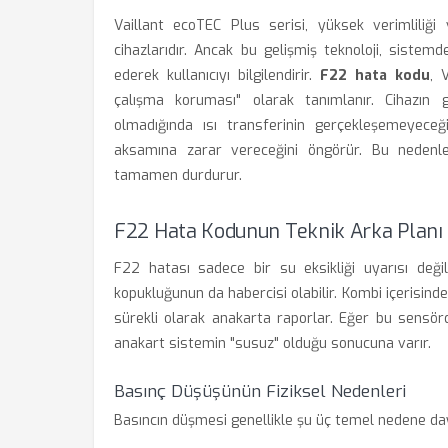
Vaillant ecoTEC Plus serisi, yüksek verimliliği
cihazlarıdır. Ancak bu gelişmiş teknoloji, siste
ederek kullanıcıyı bilgilendirir.
F22 hata kodu
, 
çalışma koruması" olarak tanımlanır. Cihazın g
olmadığında ısı transferinin gerçekleşemeyece
aksamına zarar vereceğini öngörür. Bu neden
tamamen durdurur.
F22 Hata Kodunun Teknik Arka Planı
F22 hatası sadece bir su eksikliği uyarısı değil
kopukluğunun da habercisi olabilir. Kombi içerisinde
sürekli olarak anakarta raporlar. Eğer bu sensörde
anakart sistemin "susuz" olduğu sonucuna varır.
Basınç Düşüşünün Fiziksel Nedenleri
Basıncın düşmesi genellikle şu üç temel nedene da