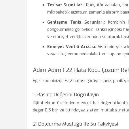
Tesisat Sızıntıları:
Radyatör vanaları, boru
mikroskobik sızıntılar, zamanla sistem basınc
Genleşme Tankı Sorunları:
Kombinin iç
dengelemekle görevlidir. Tankın içindeki h
ve emniyet ventili üzerinden su atarak bası
Emniyet Ventili Arızası:
Sistemin yüksek 
veya kireçlenme nedeniyle tam kapanmıyors
Adım Adım F22 Hata Kodu Çözüm Re
Eğer kombinizde F22 hatası görüyorsanız, panik 
1. Basınç Değerini Doğrulayın
Dijital ekran üzerinden mevcut bar değerini kontrol 
değer 0.5 bar ve altındaysa sistem mutlak suretle 
2. Doldurma Musluğu ile Su Takviyesi