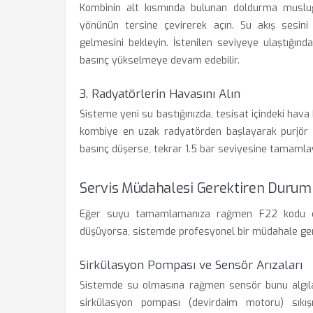
Kombinin alt kısmında bulunan doldurma musluğ
yönünün tersine çevirerek açın. Su akış sesin
gelmesini bekleyin. İstenilen seviyeye ulaştığın
basınç yükselmeye devam edebilir.
3. Radyatörlerin Havasını Alın
Sisteme yeni su bastığınızda, tesisat içindeki hava 
kombiye en uzak radyatörden başlayarak purjör a
basınç düşerse, tekrar 1.5 bar seviyesine tamamlay
Servis Müdahalesi Gerektiren Durum
Eğer suyu tamamlamanıza rağmen F22 kodu ek
düşüyorsa, sistemde profesyonel bir müdahale gere
Sirkülasyon Pompası ve Sensör Arızaları
Sistemde su olmasına rağmen sensör bunu algılamı
sirkülasyon pompası (devirdaim motoru) sıkış