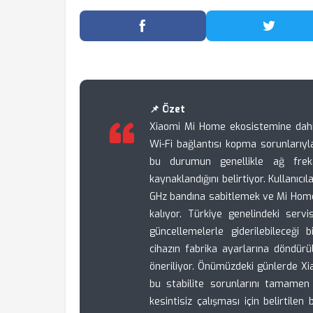
Facebook'ta Paylaş
Twitter
📌 Özet
Xiaomi Mi Home ekosistemine dahil 
Wi-Fi bağlantısı kopma sorunlarıyla 
bu durumun genellikle ağ freka
kaynaklandığını belirtiyor. Kullanıcı
GHz bandına sabitlemek ve Mi Hom
kalıyor. Türkiye genelindeki serv
güncellemelerle giderilebileceği b
cihazın fabrika ayarlarına döndür
öneriliyor. Önümüzdeki günlerde Xi
bu stabilite sorunlarını tamamen 
kesintisiz çalışması için belirtile