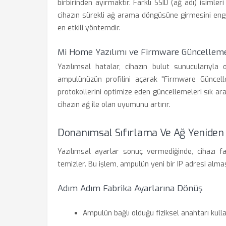
birbirinden ayırmaktır. Farklı SSID (ağ adı) isim
cihazın sürekli ağ arama döngüsüne girmesini eng
en etkili yöntemdir.
Mi Home Yazılımı ve Firmware Güncelleme
Yazılımsal hatalar, cihazın bulut sunucularıyla 
ampulünüzün profilini açarak "Firmware Güncelle
protokollerini optimize eden güncellemeleri sık a
cihazın ağ ile olan uyumunu artırır.
Donanımsal Sıfırlama Ve Ağ Yeniden
Yazılımsal ayarlar sonuç vermediğinde, cihazı fa
temizler. Bu işlem, ampulün yeni bir IP adresi alm
Adım Adım Fabrika Ayarlarına Dönüş
Ampulün bağlı olduğu fiziksel anahtarı kulla