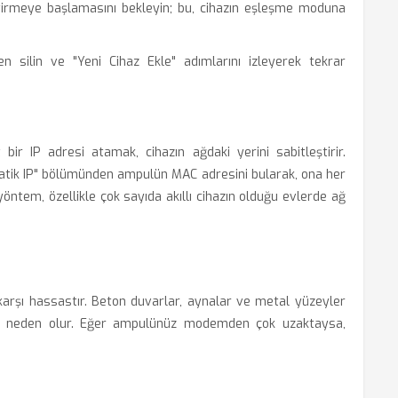
rmeye başlamasını bekleyin; bu, cihazın eşleşme moduna
silin ve "Yeni Cihaz Ekle" adımlarını izleyerek tekrar
r IP adresi atamak, cihazın ağdaki yerini sabitleştirir.
tik IP" bölümünden ampulün MAC adresini bularak, ona her
yöntem, özellikle çok sayıda akıllı cihazın olduğu evlerde ağ
karşı hassastır. Beton duvarlar, aynalar ve metal yüzeyler
ına neden olur. Eğer ampulünüz modemden çok uzaktaysa,