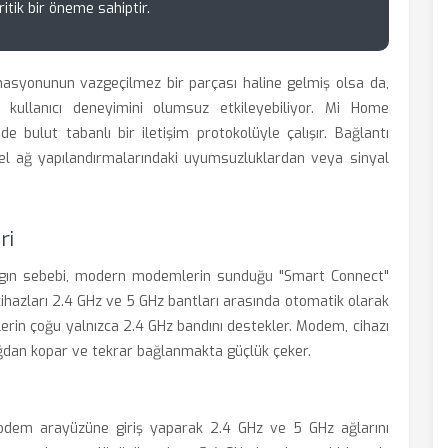
itik bir öneme sahiptir.
masyonunun vazgeçilmez bir parçası haline gelmiş olsa da,
ullanıcı deneyimini olumsuz etkileyebiliyor. Mi Home
e bulut tabanlı bir iletişim protokolüyle çalışır. Bağlantı
erel ağ yapılandırmalarındaki uyumsuzluklardan veya sinyal
ri
aygın sebebi, modern modemlerin sunduğu "Smart Connect"
, cihazları 2.4 GHz ve 5 GHz bantları arasında otomatik olarak
lerin çoğu yalnızca 2.4 GHz bandını destekler. Modem, cihazı
ğdan kopar ve tekrar bağlanmakta güçlük çeker.
modem arayüzüne giriş yaparak 2.4 GHz ve 5 GHz ağlarını