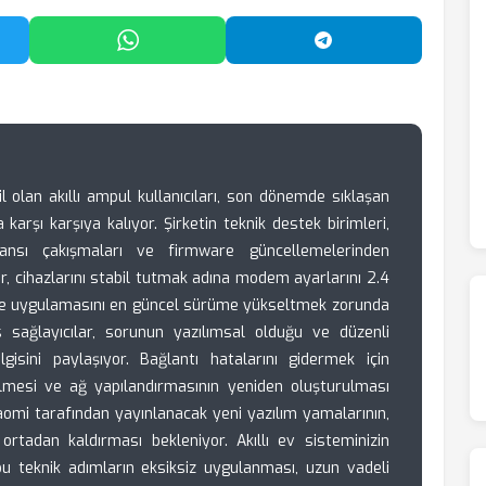
'da Paylaş
WhatsApp'ta Paylaş
Telegram'da Payl
olan akıllı ampul kullanıcıları, son dönemde sıklaşan
karşı karşıya kalıyor. Şirketin teknik destek birimleri,
nsı çakışmaları ve firmware güncellemelerinden
lar, cihazlarını stabil tutmak adına modem ayarlarını 2.4
e uygulamasını en güncel sürüme yükseltmek zorunda
is sağlayıcılar, sorunun yazılımsal olduğu ve düzenli
ilgisini paylaşıyor. Bağlantı hatalarını gidermek için
ülmesi ve ağ yapılandırmasının yeniden oluşturulması
aomi tarafından yayınlanacak yeni yazılım yamalarının,
ortadan kaldırması bekleniyor. Akıllı ev sisteminizin
n bu teknik adımların eksiksiz uygulanması, uzun vadeli