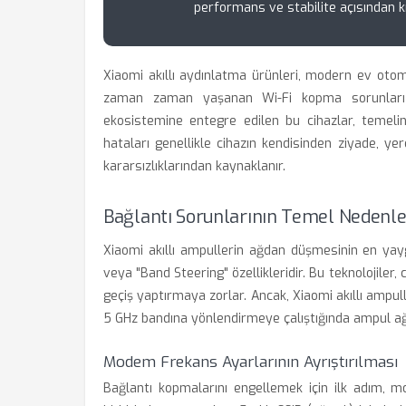
performans ve stabilite açısından kr
Xiaomi akıllı aydınlatma ürünleri, modern ev oto
zaman zaman yaşanan Wi-Fi kopma sorunları k
ekosistemine entegre edilen bu cihazlar, temelind
hataları genellikle cihazın kendisinden ziyade, y
kararsızlıklarından kaynaklanır.
Bağlantı Sorunlarının Temel Nedenle
Xiaomi akıllı ampullerin ağdan düşmesinin en y
veya "Band Steering" özellikleridir. Bu teknolojiler
geçiş yaptırmaya zorlar. Ancak, Xiaomi akıllı ampul
5 GHz bandına yönlendirmeye çalıştığında ampul a
Modem Frekans Ayarlarının Ayrıştırılması
Bağlantı kopmalarını engellemek için ilk adım, 