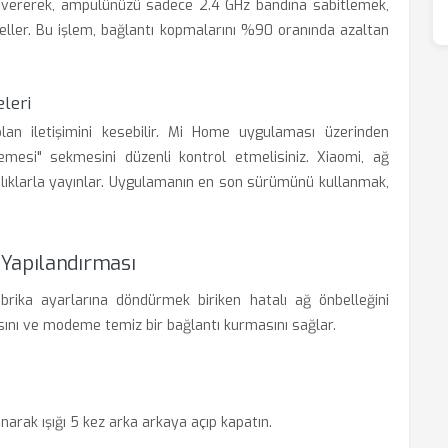
leri vererek, ampulünüzü sadece 2.4 GHz bandına sabitlemek,
eller. Bu işlem, bağlantı kopmalarını %90 oranında azaltan
leri
olan iletişimini kesebilir. Mi Home uygulaması üzerinden
mesi" sekmesini düzenli kontrol etmelisiniz. Xiaomi, ağ
ralıklarla yayınlar. Uygulamanın en son sürümünü kullanmak,
 Yapılandırması
brika ayarlarına döndürmek biriken hatalı ağ önbelleğini
asını ve modeme temiz bir bağlantı kurmasını sağlar.
narak ışığı 5 kez arka arkaya açıp kapatın.