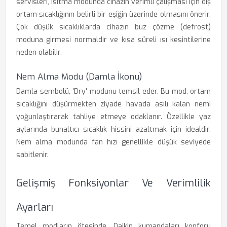
servisleri, ısıtma modunda cihazın verimli çalışması için dış
ortam sıcaklığının belirli bir eşiğin üzerinde olmasını önerir.
Çok düşük sıcaklıklarda cihazın buz çözme (defrost)
moduna girmesi normaldir ve kısa süreli ısı kesintilerine
neden olabilir.
Nem Alma Modu (Damla İkonu)
Damla sembolü, 'Dry' modunu temsil eder. Bu mod, ortam
sıcaklığını düşürmekten ziyade havada asılı kalan nemi
yoğunlaştırarak tahliye etmeye odaklanır. Özellikle yaz
aylarında bunaltıcı sıcaklık hissini azaltmak için idealdir.
Nem alma modunda fan hızı genellikle düşük seviyede
sabitlenir.
Gelişmiş Fonksiyonlar Ve Verimlilik
Ayarları
Temel modların ötesinde, Daikin kumandaları konforu