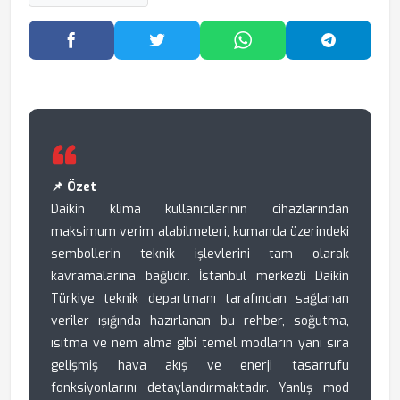
Facebook'ta Paylaş
Twitter'da Paylaş
WhatsApp'ta Paylaş
Telegram
📌 Özet
Daikin klima kullanıcılarının cihazlarından
maksimum verim alabilmeleri, kumanda üzerindeki
sembollerin teknik işlevlerini tam olarak
kavramalarına bağlıdır. İstanbul merkezli Daikin
Türkiye teknik departmanı tarafından sağlanan
veriler ışığında hazırlanan bu rehber, soğutma,
ısıtma ve nem alma gibi temel modların yanı sıra
gelişmiş hava akış ve enerji tasarrufu
fonksiyonlarını detaylandırmaktadır. Yanlış mod