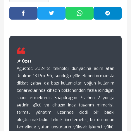
Facebook'ta Paylaş
Twitter'da Paylaş
WhatsApp'ta Paylaş
Telegram
📌 Özet
Ağustos 2024'te teknoloji dünyasına adım atan
Realme 13 Pro 5G, sunduğu yüksek performansla
dikkat çekse de bazı kullanıcılar yoğun kullanım
senaryolarında cihazın beklenenden fazla ısındığını
rapor etmektedir. Snapdragon 7s Gen 2 yonga
setinin gücü ve cihazın ince tasarım mimarisi,
termal yönetim üzerinde ciddi bir baskı
oluşturmaktadır. Teknik incelemeler, bu durumun
temelinde yatan unsurların yüksek işlemci yükü,