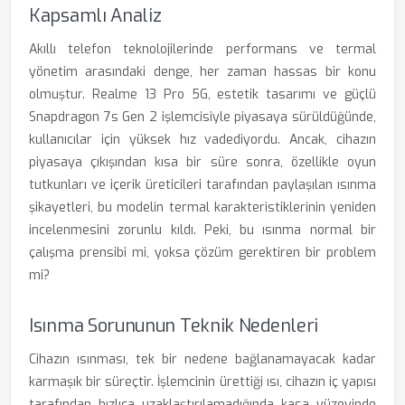
Kapsamlı Analiz
Akıllı telefon teknolojilerinde performans ve termal
yönetim arasındaki denge, her zaman hassas bir konu
olmuştur. Realme 13 Pro 5G, estetik tasarımı ve güçlü
Snapdragon 7s Gen 2 işlemcisiyle piyasaya sürüldüğünde,
kullanıcılar için yüksek hız vadediyordu. Ancak, cihazın
piyasaya çıkışından kısa bir süre sonra, özellikle oyun
tutkunları ve içerik üreticileri tarafından paylaşılan ısınma
şikayetleri, bu modelin termal karakteristiklerinin yeniden
incelenmesini zorunlu kıldı. Peki, bu ısınma normal bir
çalışma prensibi mi, yoksa çözüm gerektiren bir problem
mi?
Isınma Sorununun Teknik Nedenleri
Cihazın ısınması, tek bir nedene bağlanamayacak kadar
karmaşık bir süreçtir. İşlemcinin ürettiği ısı, cihazın iç yapısı
tarafından hızlıca uzaklaştırılamadığında kasa yüzeyinde