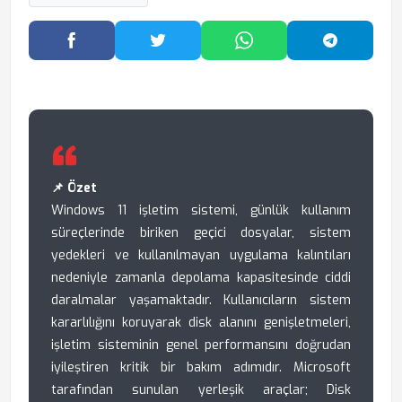
Facebook'ta Paylaş
Twitter'da Paylaş
WhatsApp'ta Paylaş
Telegram
📌 Özet
Windows 11 işletim sistemi, günlük kullanım
süreçlerinde biriken geçici dosyalar, sistem
yedekleri ve kullanılmayan uygulama kalıntıları
nedeniyle zamanla depolama kapasitesinde ciddi
daralmalar yaşamaktadır. Kullanıcıların sistem
kararlılığını koruyarak disk alanını genişletmeleri,
işletim sisteminin genel performansını doğrudan
iyileştiren kritik bir bakım adımıdır. Microsoft
tarafından sunulan yerleşik araçlar; Disk